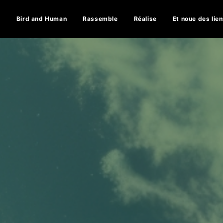
e
Bird and Human
Rassemble
Réalise
Et noue des lie